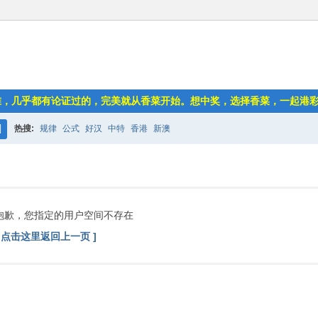
准，几乎都有论证过的，完美就从香菜开始。想中奖，选择香菜，一起港
热搜:
规律
公式
好汉
中特
香港
新澳
搜
索
抱歉，您指定的用户空间不存在
[ 点击这里返回上一页 ]