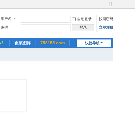
切
换
用户名
自动登录
找回密码
到
宽
密码
立即注册
登录
版
彩！
香菜图库
758155.com
快捷导航